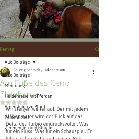
Beitrag
Alle Beiträge
Solveig Schmidt / Heldenreisen
Alle Beiträge
Am Fuße des Cerro
Mentoring
Plataforma
Heldenreise mit Pferden
Mit NaN von 5 Sternen bewertet.
Argentinien zu Pferd
Wir steigen weiter auf. Der mit jedem 
Höhenmeter wird der Blick auf das 
Persönliches
Delta des Turbio eindrucksvoller. Was 
Zeremonien und Rituale
für ein Fluss! Was für ein Schauspiel. Er 
füllt das breite Tal mit seinem Bett, 