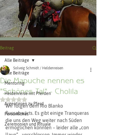
Beitrag
Alle Beiträge
Solveig Schmidt / Heldenreisen
Alle Beiträge
Die Mapuche nennen es
Mentoring
"Schönes Tal" - Cholila
Heldenreise mit Pferden
Mit NaN von 5 Sternen bewertet.
Argentinien zu Pferd
Wir folgen dem Rio Blanko 
flussabwärts. Es gibt einige Tranqueras 
Persönliches
die uns den Weg weiter nach Süden 
Zeremonien und Rituale
ermöglichen könnten – leider alle „con 
llave“ - verschlossen. Immer wieder 