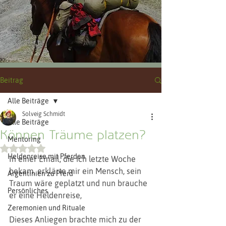
Beitrag
Alle Beiträge
Solveig Schmidt
Alle Beiträge
Können Träume platzen?
Mentoring
Mit NaN von 5 Sternen bewertet.
Heldenreise mit Pferden
In einer Email, die ich letzte Woche 
bekam, erklärte mir ein Mensch, sein 
Argentinien zu Pferd
Traum wäre geplatzt und nun brauche 
Persönliches
er eine Heldenreise,
Zeremonien und Rituale
Dieses Anliegen brachte mich zu der 