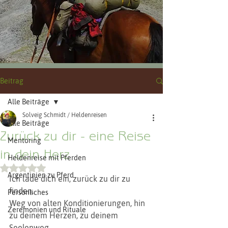
Beitrag
Alle Beiträge
Solveig Schmidt / Heldenreisen
Alle Beiträge
Zurück zu dir - eine Reise
Mentoring
in dein Herz
Heldenreise mit Pferden
Mit NaN von 5 Sternen bewertet.
Argentinien zu Pferd
Ich lade dich ein, zurück zu dir zu 
finden.
Persönliches
Weg von alten Konditionierungen, hin 
Zeremonien und Rituale
zu deinem Herzen, zu deinem 
Seelenweg. 