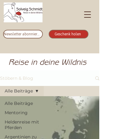
Newsletter abonnieren
Geschenk holen
Reise in deine Wildnis
Stöbern & Blog
Alle Beiträge
Alle Beiträge
Mentoring
Heldenreise mit
Pferden
Argentinien zu