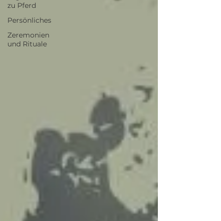
zu Pferd
Persönliches
Zeremonien
und Rituale