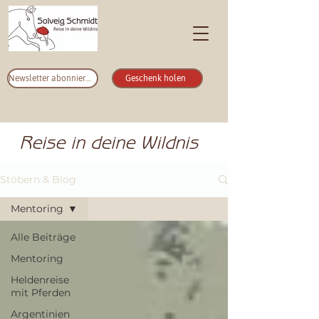
Newsletter abonnieren
Geschenk holen
Reise in deine Wildnis
Stöbern & Blog
Mentoring
Alle Beiträge
Mentoring
Heldenreise
mit Pferden
Argentinien