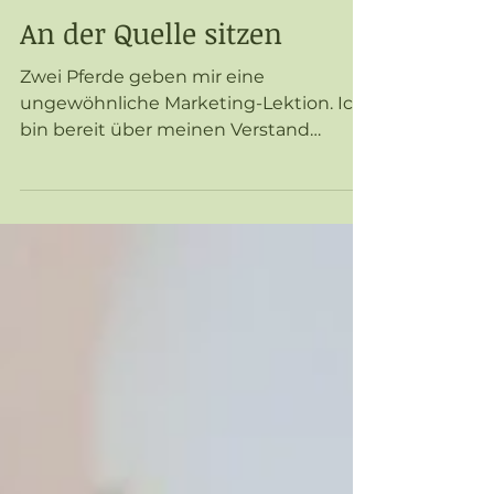
An der Quelle sitzen
Zwei Pferde geben mir eine
ungewöhnliche Marketing-Lektion. Ich
bin bereit über meinen Verstand
hinaus zu schauen und werde
überrascht