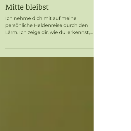
du trotzdem in deiner
Mitte bleibst
Ich nehme dich mit auf meine
persönliche Heldenreise durch den
Lärm. Ich zeige dir, wie du: erkennst,
wann dein System überfordert ist, dich
abgrenzt, ohne hart zu werden, deine
innere Ruhe auch dann bewahrst,
wenn im Außen Chaos herrscht. Denn
das Leben prüft uns nicht, um uns zu
brechen – sondern um uns in unsere
wahre Kraft zu führen.