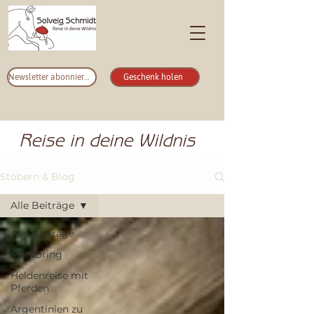
Newsletter abonnieren
Geschenk holen
Reise in deine Wildnis
Stöbern & Blog
Alle Beiträge
Alle Beiträge
Mentoring
Heldenreise mit
Pferden
Argentinien zu