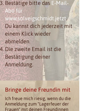
Bestätige bitte das
E-Mail-
Abo für
www.solveigschmidt.jetzt
.
Du kannst dich jederzeit mit
einem Klick wieder
abmelden.
Die zweite Email ist die
Bestätigung deiner
Anmeldung.
Bringe deine Freundin mit
Ich freue mich riesig, wenn du die
Anmeldung zum "Lagerfeuer der
Frauen" mit deinen Freundinnen