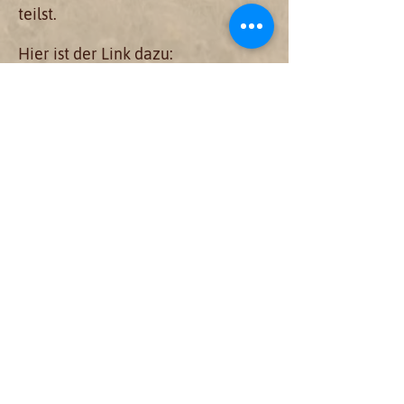
teilst.
Hier ist der Link dazu:
https://www.solveigschmidt.jetzt/f
rauenkreis-1
Ich freue mich auf dich und deine
Reise zu deinem wilden Selbst.
wildes Herz
Liebe Grüße an dein
deine
Solveig