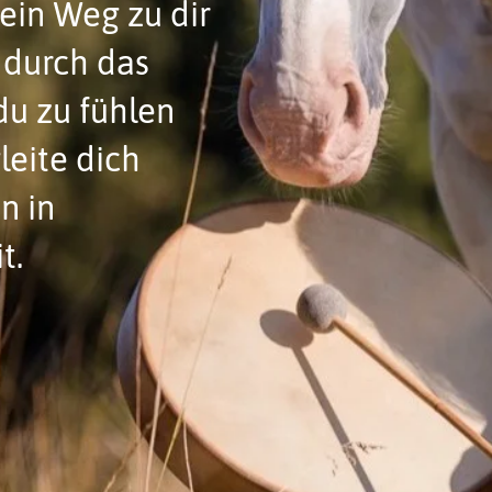
 ein Weg zu dir
h durch das
du zu fühlen
leite dich
n in
it.