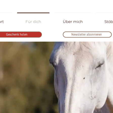
art
Für dich
Über mich
Stöb
Geschenk holen
Newsletter abonnieren