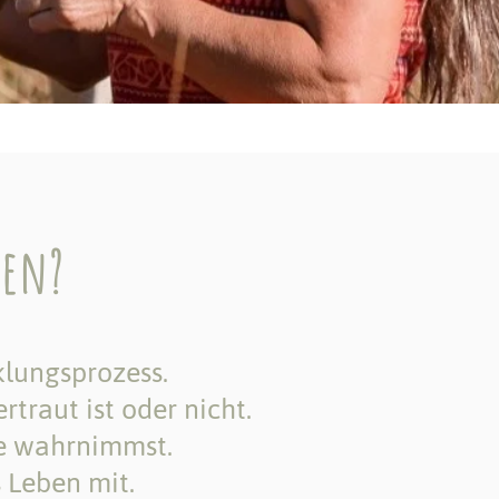
rden?
cklungsprozess
.
rtraut ist oder nicht.
se wahrnimmst.
s Leben mit.