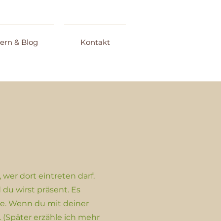
ern & Blog
Kontakt
 wer dort eintreten darf.
 du wirst präsent. Es
ie. Wenn du mit deiner
 (Später erzähle ich mehr