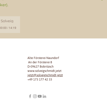
ker).
 Solveig
00:00 / 14:19
Alte Försterei Naundorf
An der Försterei 8
D-09627 Bobritzsch
www.solveigschmidt.jetzt
jetzt@solveigschmidt.jetzt
+49 173 177 42 33