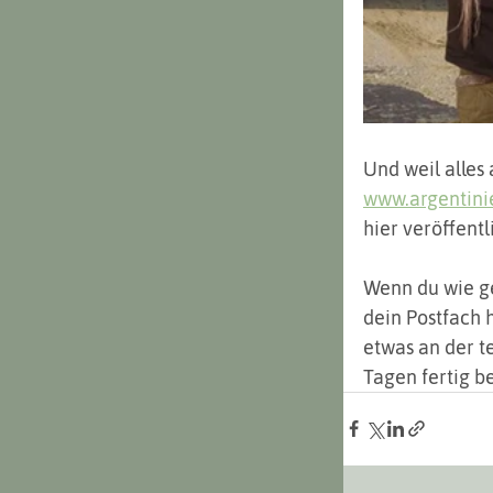
Und weil alles 
www.argentini
hier veröffentl
Wenn du wie ge
dein Postfach h
etwas an der t
Tagen fertig b