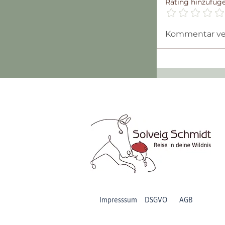
Rating hinzufüg
Kommentar verf
99 Seiten au
Pilgertagebuc
Impresssum DSGVO
AGB