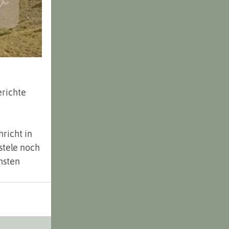
richte 
richt in 
stele noch 
hsten 