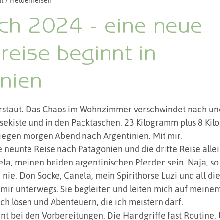
t / Heldenreisen
zu Pferd
Persönliches
Zeremonien und Rituale
ch 2024 - eine neue
reise beginnt in
nien
5 Sternen bewertet.
 verstaut. Das Chaos im Wohnzimmer verschwindet nach un
sekiste und in den Packtaschen. 23 Kilogramm plus 8 Ki
iegen morgen Abend nach Argentinien. Mit mir.
 neunte Reise nach Patagonien und die dritte Reise allei
la, meinen beiden argentinischen Pferden sein. Naja, so 
ja nie. Don Socke, Canela, mein Spirithorse Luzi und all di
it mir unterwegs. Sie begleiten und leiten mich auf meine
ich lösen und Abenteuern, die ich meistern darf.
nnt bei den Vorbereitungen. Die Handgriffe fast Routine.