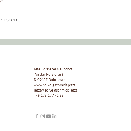
en
assen...
s ALMAs
h
Alte Försterei Naundorf
An der Försterei 8
D-09627 Bobritzsch
www.solveigschmidt.jetzt
jetzt@solveigschmidt.jetzt
+49 173 177 42 33