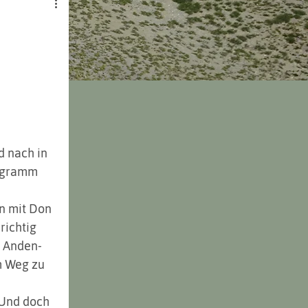
d nach in 
logramm 
n mit Don 
richtig 
e Anden-
m Weg zu 
 Und doch 