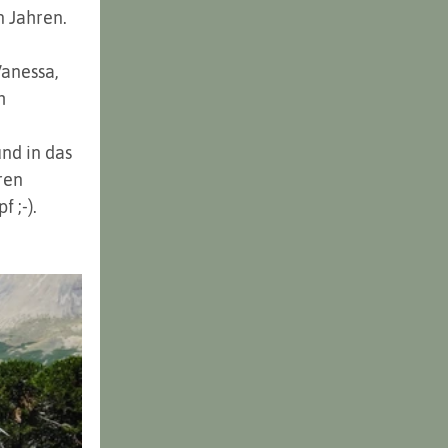
n Jahren. 
anessa, 
h 
nd in das 
ren 
 ;-).