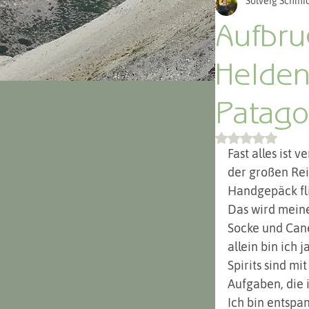
Solveig Schmid
Argentinien 
Aufbru
Helden
Patago
Mit NaN von 
Fast alles ist
der großen Rei
Handgepäck fl
Das wird meine
Socke und Cane
allein bin ich 
Spirits sind m
Aufgaben, die 
Ich bin entspa