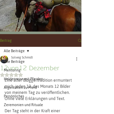
Beitrag
Alle Beiträge
Solveig Schmidt
Alle Beiträge
12von12 Dezember
Mentoring
Mit NaN von 5 Sternen bewertet.
Heldenreise mit Pferden
Eine alter Bloggertradition ermuntert 
mich, jeden 12. des Monats 12 Bilder 
Argentinien zu Pferd
von meinem Tag zu veröffentlichen. 
Persönliches
Ohne viele Erklärungen und Text.
Zeremonien und Rituale
Der Tag steht in der Kraft einer 