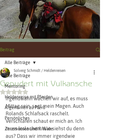
Beitrag
Alle Beiträge
Solveig Schmidt / Heldenreisen
Alle Beiträge
Gepudert mit Vulkansche
Mentoring
Mit NaN von 5 Sternen bewertet.
Heldenreise mit Pferden
Irgendwann wachen wir auf, es muss 
Mittag sein, sagt mein Magen. Auch 
Argentinien zu Pferd
Rolands Schlafsack raschelt. 
Persönliches
Verschlafen schaut er mich an. Ich 
muss loslachen: Wie siehst du denn 
Zeremonien und Rituale
aus? Dass wir immer irgendwie 