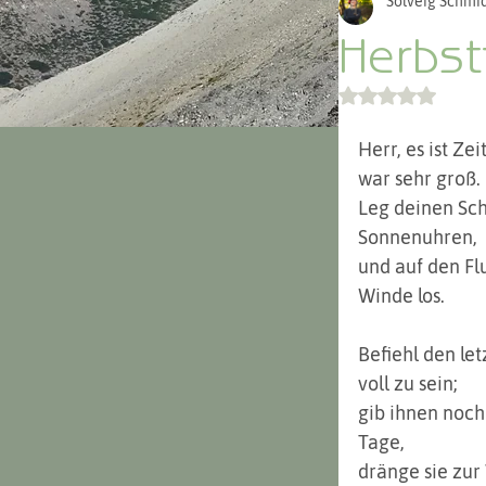
Solveig Schmid
Argentinien 
Herbst
Mit NaN von 
Herr, es ist Ze
war sehr groß.
Leg deinen Sch
Sonnenuhren,
und auf den Flu
Winde los.
Befiehl den let
voll zu sein;
gib ihnen noch
Tage,
dränge sie zur 