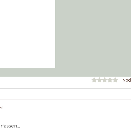
Mit 0 von 5 Ster
Noch
en
assen...