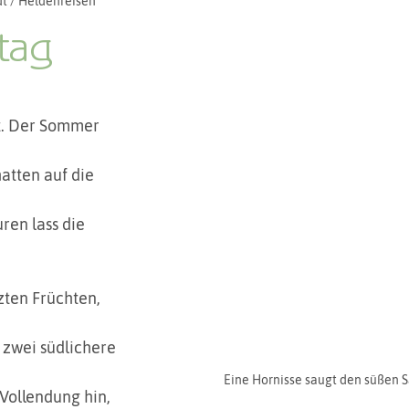
t / Heldenreisen
zu Pferd
Persönliches
Zeremonien und Rituale
tag
5 Sternen bewertet.
it. Der Sommer 
atten auf die 
ren lass die 
zten Früchten, 
 zwei südlichere 
Eine Hornisse saugt den süßen S
Vollendung hin, 