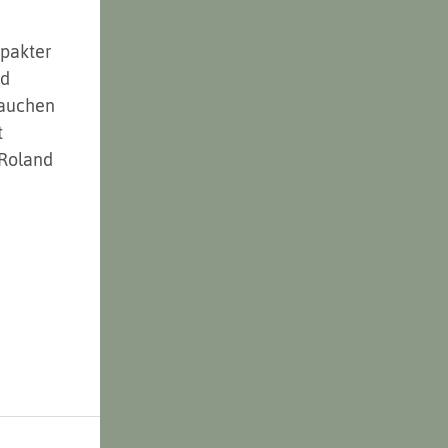
pakter 
d 
rauchen 
 
Roland 