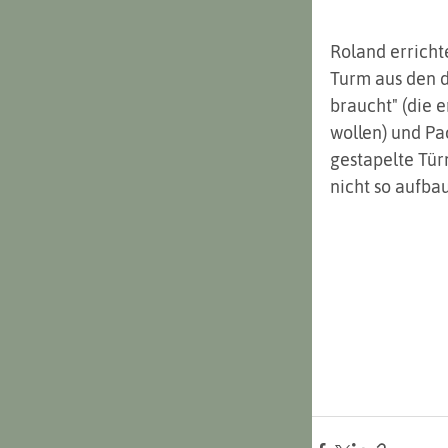
Roland erricht
Turm aus den d
braucht" (die e
wollen) und Pa
gestapelte Tür
nicht so aufbau