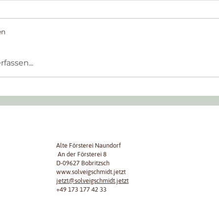
en
assen...
s ALMAs
h
Alte Försterei Naundorf
An der Försterei 8
D-09627 Bobritzsch
www.solveigschmidt.jetzt
jetzt@solveigschmidt.jetzt
+49 173 177 42 33