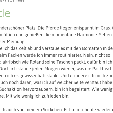
t / Heldenreisen
zu Pferd
Persönliches
Zeremonien und Rituale
tle
5 Sternen bewertet.
nderschöner Platz. Die Pferde liegen entspannt im Gras. 
mütlich und genießen die momentane Harmonie. Selten s
iger Meinung...
eim Packen werde ich immer routinierter. Nein, nicht so 
d akribisch wie Roland seine Taschen packt, dafür bin ich
 Doch ich staune jeden Morgen wieder, was die Packtasche
n ich es gewissenhaft staple. Und erinnere ich mich zur
uch noch daran, was ich auf welcher Seite verstaut habe
Suchaktion hervorzaubern, bin ich begeistert. Wie wenig 
e. Mit wie wenig ich zufrieden bin.
 ich auch von meinem Söckchen: Er hat mir heute wieder 