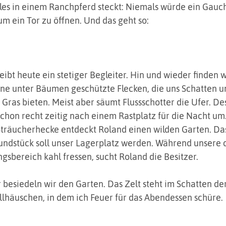
lles in einem Ranchpferd steckt: Niemals würde ein Gauc
um ein Tor zu öffnen. Und das geht so:
eibt heute ein stetiger Begleiter. Hin und wieder finden w
e unter Bäumen geschützte Flecken, die uns Schatten u
s Gras bieten. Meist aber säumt Flussschotter die Ufer. D
schon recht zeitig nach einem Rastplatz für die Nacht um.
Sträucherhecke entdeckt Roland einen wilden Garten. Da
dstück soll unser Lagerplatz werden. Während unsere d
gsbereich kahl fressen, sucht Roland die Besitzer.
 besiedeln wir den Garten. Das Zelt steht im Schatten d
lhäuschen, in dem ich Feuer für das Abendessen schüre.