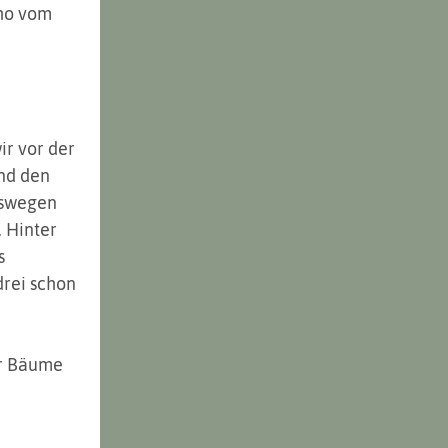
ho vom 
ir vor der 
nd den 
eswegen 
 Hinter 
s 
rei schon 
er Bäume 