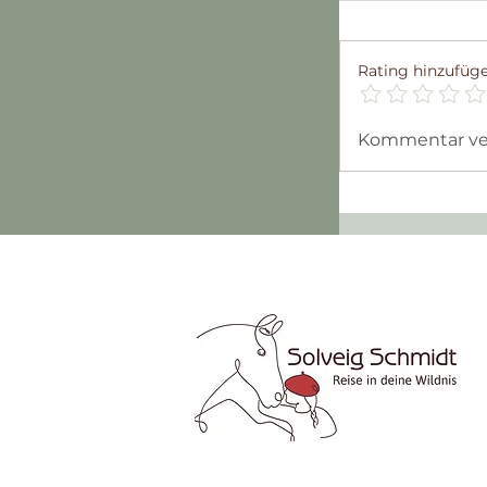
Rating hinzufüg
Kommentar verf
99 Seiten au
Pilgertagebuc