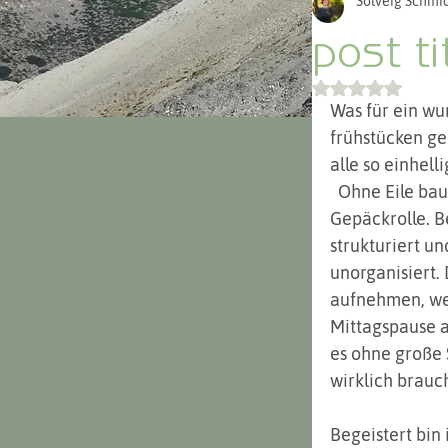
Solveig Schmid
Argentinien 
post ti
Mit NaN von 
Was für ein wu
frühstücken ge
alle so einhell
  Ohne Eile baue ich das Zelt ab und verstaue es mit den Isomatten in der 
Gepäckrolle. B
strukturiert un
unorganisiert.
aufnehmen, wen
Mittagspause a
es ohne große 
wirklich brauch
Begeistert bin