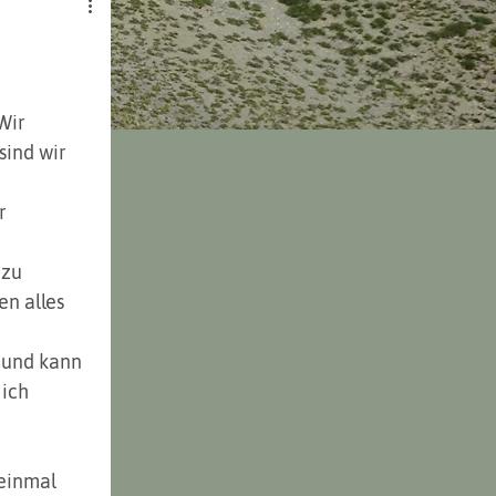
Wir 
ind wir 
 zu 
n alles 
 
 und kann 
ich 
einmal 