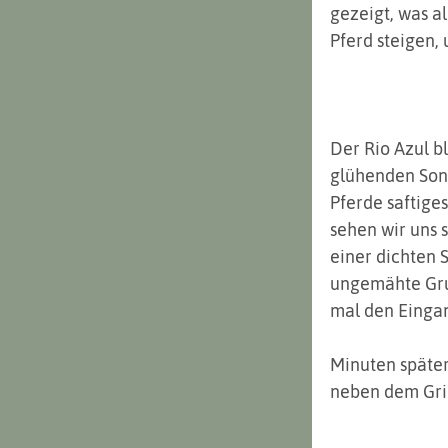
gezeigt, was a
Pferd steigen, 
Der Rio Azul bl
glühenden Sonn
Pferde saftige
sehen wir uns 
einer dichten 
ungemähte Grun
mal den Eingan
Minuten später
neben dem Gril