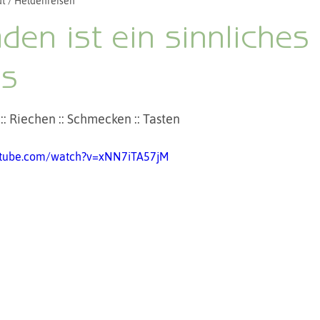
t / Heldenreisen
zu Pferd
Persönliches
Zeremonien und Rituale
den ist ein sinnliches
is
5 Sternen bewertet.
:: Riechen :: Schmecken :: Tasten
utube.com/watch?v=xNN7iTA57jM