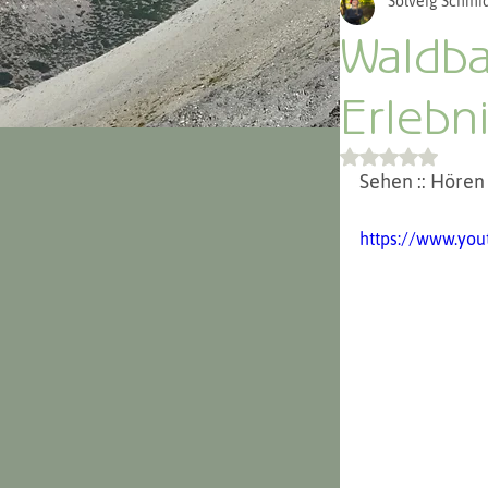
Solveig Schmid
Argentinien 
Waldba
Erlebn
Mit NaN von 
Sehen :: Hören 
https://www.yo