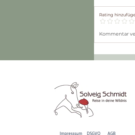
Rating hinzufüg
Kommentar verf
99 Seiten au
Pilgertagebuc
Impresssum DSGVO
AGB