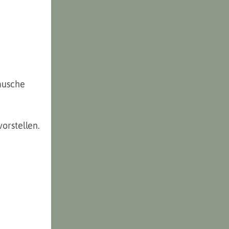
äusche 
orstellen. 