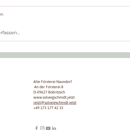
en
assen...
s ALMAs
h
Alte Försterei Naundorf
An der Försterei 8
D-09627 Bobritzsch
www.solveigschmidt.jetzt
jetzt@solveigschmidt.jetzt
+49 173 177 42 33