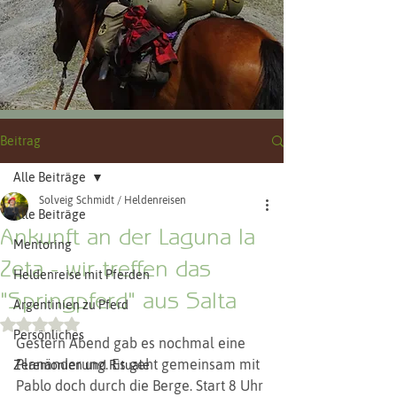
Beitrag
Alle Beiträge
Solveig Schmidt / Heldenreisen
Alle Beiträge
Ankunft an der Laguna la
Mentoring
Zeta - wir treffen das
Heldenreise mit Pferden
"Springpferd" aus Salta
Argentinien zu Pferd
Mit NaN von 5 Sternen bewertet.
Persönliches
Gestern Abend gab es nochmal eine 
Planänderung. Es geht gemeinsam mit 
Zeremonien und Rituale
Pablo doch durch die Berge. Start 8 Uhr 