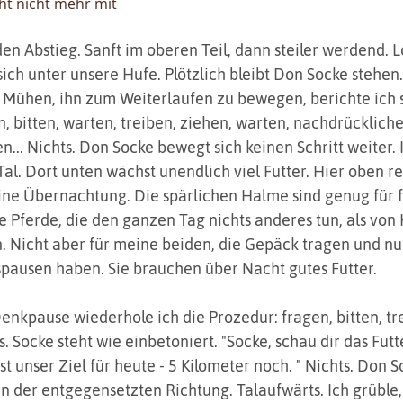
t nicht mehr mit
en Abstieg. Sanft im oberen Teil, dann steiler werdend. L
sich unter unsere Hufe. Plötzlich bleibt Don Socke stehen.
 Mühen, ihn zum Weiterlaufen zu bewegen, berichte ich 
, bitten, warten, treiben, ziehen, warten, nachdrücklicher
... Nichts. Don Socke bewegt sich keinen Schritt weiter. 
ns Tal. Dort unten wächst unendlich viel Futter. Hier oben re
eine Übernachtung. Die spärlichen Halme sind genug für f
Pferde, die den ganzen Tag nichts anderes tun, als von
. Nicht aber für meine beiden, die Gepäck tragen und nu
spausen haben. Sie brauchen über Nacht gutes Futter. 
nkpause wiederhole ich die Prozedur: fragen, bitten, tre
ts. Socke steht wie einbetoniert. "Socke, schau dir das Futt
st unser Ziel für heute - 5 Kilometer noch. " Nichts. Don S
an der entgegensetzten Richtung. Talaufwärts. Ich grüble,