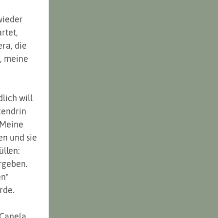
wieder 
tet, 
ra, die 
, meine 
ich will 
tendrin 
 Meine 
n und sie 
llen: 
geben. 
n" 
de. 
 Canela. 