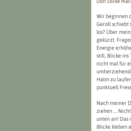
Don Socke mach
Wir beginnen d
Geröll schiebt 
los? Über mein
gekürzt. Fragen
Energie erhöhen
still. Blicke i
nicht mal für 
umherziehende 
Halm zu laufen
punktuell Fres
Nach meiner De
ziehen ... Nich
unten an! Das i
Blicke kleben 