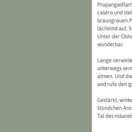
Propangasflam
casero und ste
braungrauen Pas
lächelnd auf. 
Unter der Obhu
wunderbar.  
Lange verweile
unterwegs sein
atmen. Und die
und rufe den 
Gestärkt, wink
Stündchen Anst
Tal des mäandr