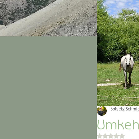
Argentinien 
Solveig Schmid
Umkehr
Mit NaN von 