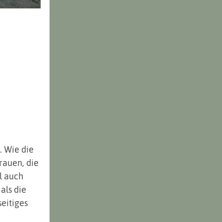
 Wie die 
rauen, die 
l auch 
als die 
eitiges 