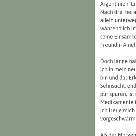
Argentinien, E
Nach drei hera
allein unterwe
während ich im
seine Einsamke
Freundin Ameli
Doch lange häl
ich in mein neu
bin und das Er
Sehnsucht, end
pur spüren, is
Medikamente i
Ich freue mich
vorgeschwärmt
Als der Morgend