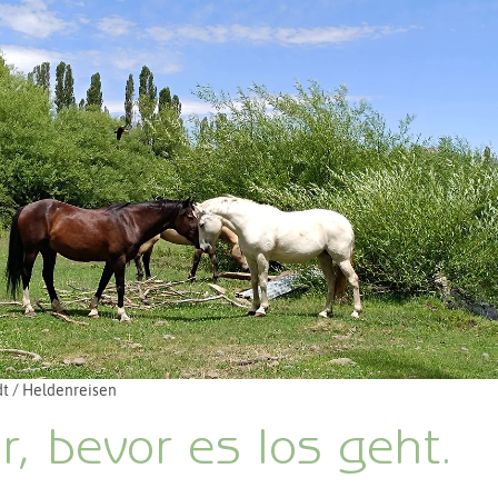
zu Pferd
Persönliches
Zeremonien und Rituale
t / Heldenreisen
, bevor es los geht.
5 Sternen bewertet.