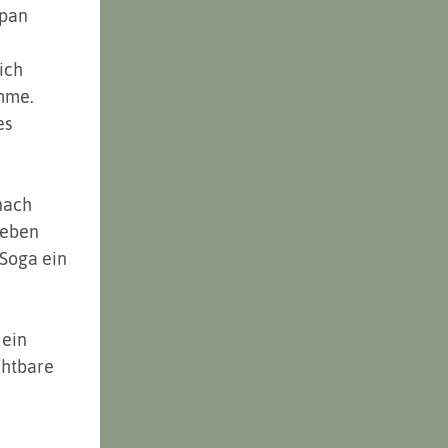
pan 
ich 
mme. 
s 
nach 
Leben 
Soga ein 
ein 
chtbare 