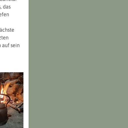
, das 
efen 
ächste 
zten 
 auf sein 