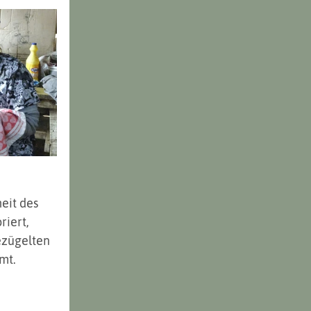
eit des 
riert, 
ezügelten 
mt. 