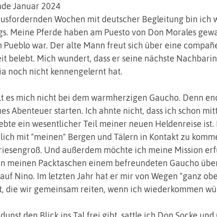
nde Januar 2024
usfordernden Wochen mit deutscher Begleitung bin ich 
gs. Meine Pferde haben am Puesto von Don Morales gewar
 Pueblo war. Der alte Mann freut sich über eine compañe
it belebt. Mich wundert, dass er seine nächste Nachbarin
a noch nicht kennengelernt hat. 
t es mich nicht bei dem warmherzigen Gaucho. Denn endl
es Abenteuer starten. Ich ahnte nicht, dass ich schon mit
lebte ein wesentlicher Teil meiner neuen Heldenreise ist.
lich mit "meinen" Bergen und Tälern in Kontakt zu komme
t riesengroß. Und außerdem möchte ich meine Mission erfü
n meinen Packtaschen einem befreundeten Gaucho über
 auf Nino. Im letzten Jahr hat er mir von Wegen "ganz obe
, die wir gemeinsam reiten, wenn ich wiederkommen wür
unst den Blick ins Tal frei gibt, sattle ich Don Socke und