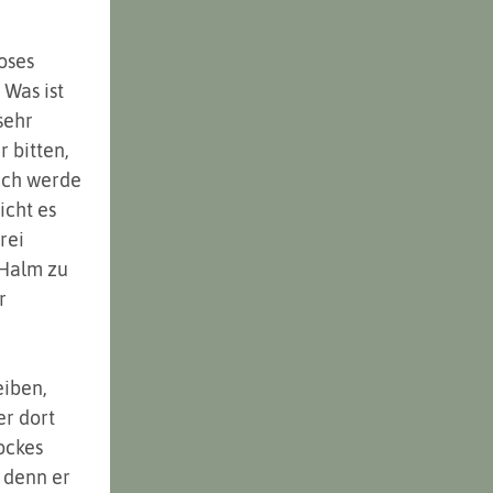
oses 
 Was ist 
sehr 
 bitten,  
Ich werde 
icht es 
rei 
 Halm zu 
r 
iben, 
er dort 
ockes 
 denn er 