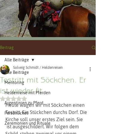
Beitrag
Alle Beiträge
Solveig Schmidt / Heldenreisen
Alle Beiträge
Testritt mit Söckchen. Er
Mentoring
ist wieder fit
Heldenreise mit Pferden
Mit NaN von 5 Sternen bewertet.
Argentinien zu Pferd
Heute wagen wir mit Söckchen einen 
Testritt. Ein Stückchen durchs Dorf. Die 
Persönliches
Kirche soll unser erstes Ziel sein. Sie 
Zeremonien und Rituale
 ist ausgeschildert. Wir folgen dem 
Schild, stehen zweimal vor einem 